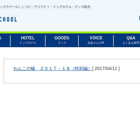
ルビードッグスクール）しつけ・アジリティ・ドッグホテル・グッズ販売
G
HOTEL
GOODS
VOICE
Q&A
ドッグホテル
グッズ
生徒さんの声
よくある質問
わんこの輪 ２０１７－１８（特別編）
[
2017/04/11
]