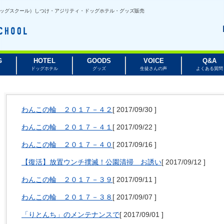
ルビードッグスクール）しつけ・アジリティ・ドッグホテル・グッズ販売
G
HOTEL
GOODS
VOICE
Q&A
ドッグホテル
グッズ
生徒さんの声
よくある質問
わんこの輪 ２０１７－４２
[
2017/09/30
]
わんこの輪 ２０１７－４１
[
2017/09/22
]
わんこの輪 ２０１７－４０
[
2017/09/16
]
【復活】放置ウンチ撲滅！公園清掃 お誘い
[
2017/09/12
]
わんこの輪 ２０１７－３９
[
2017/09/11
]
わんこの輪 ２０１７－３８
[
2017/09/07
]
「りとんち」のメンテナンスで
[
2017/09/01
]