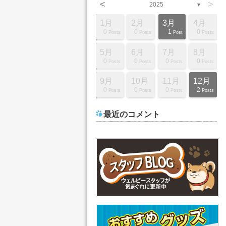
<
>
2025
▼
2月
2月
2月
2月
2月
2月
2月
2月
2月
3月
3月
3月
3月
3月
3月
3月
3月
3月
4月
4月
4月
4月
4月
4月
4月
4月
4月
1月
2月
3月
4月
2
2
0
0
0
7
4
6
0
0
0
2
0
0
8
5
9
0
10
0
0
0
0
6
4
0
1
0
0
1
0
Posts
Posts
Posts
Posts
Posts
Posts
Posts
Posts
Posts
Posts
Posts
Posts
Posts
Posts
Posts
Posts
Posts
Posts
Posts
Posts
Posts
Posts
Posts
Posts
Posts
Posts
Post
Posts
Posts
Post
Posts
6月
6月
6月
6月
6月
6月
6月
6月
6月
7月
7月
7月
7月
7月
7月
7月
7月
7月
8月
8月
8月
8月
8月
8月
8月
8月
8月
5月
6月
7月
8月
0
0
0
0
0
3
5
4
0
0
0
0
3
4
8
0
1
1
12
0
0
0
4
3
7
1
1
0
0
0
0
Posts
Posts
Posts
Posts
Posts
Posts
Posts
Posts
Posts
Posts
Posts
Posts
Posts
Posts
Posts
Posts
Post
Post
Posts
Posts
Posts
Posts
Posts
Posts
Posts
Post
Post
Posts
Posts
Posts
Posts
10月
10月
10月
10月
10月
10月
10月
10月
10月
11月
11月
11月
11月
11月
11月
11月
11月
11月
12月
12月
12月
12月
12月
12月
12月
12月
12月
9月
10月
11月
12月
0
3
0
0
6
5
8
1
1
11
0
0
0
0
7
3
1
1
10
2
2
2
2
2
8
7
1
0
0
0
2
Posts
Posts
Posts
Posts
Posts
Posts
Posts
Post
Post
Posts
Posts
Posts
Posts
Posts
Posts
Posts
Post
Post
Posts
Posts
Posts
Posts
Posts
Posts
Posts
Posts
Post
Posts
Posts
Posts
Posts
最近のコメント