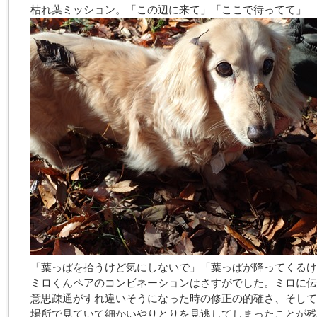
枯れ葉ミッション。「この辺に来て」「ここで待ってて」
「葉っぱを拾うけど気にしないで」「葉っぱが降ってくるけ
ミロくんペアのコンビネーションはさすがでした。ミロに伝
意思疎通がすれ違いそうになった時の修正の的確さ、そして
場所で見ていて細かいやりとりを見逃してしまったことが残