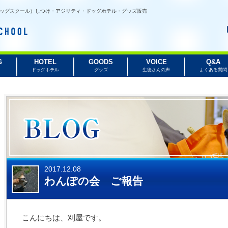
ルビードッグスクール）しつけ・アジリティ・ドッグホテル・グッズ販売
G
HOTEL
GOODS
VOICE
Q&A
ドッグホテル
グッズ
生徒さんの声
よくある質問
2017.12.08
わんぽの会 ご報告
こんにちは、刈屋です。