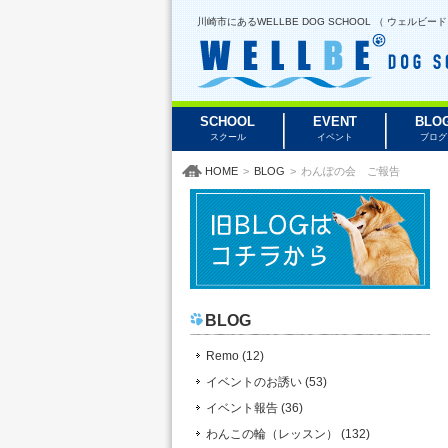
川崎市にあるWELLBE DOG SCHOOL （ ウェ
SCHOOL
EVENT
BLO
スクール
イベント
ブログ
HOME
>
BLOG
>
わんぽの会 ご報告
BLOG
Remo (12)
イベントのお誘い (53)
イベント報告 (36)
わんこの輪（レッスン） (132)