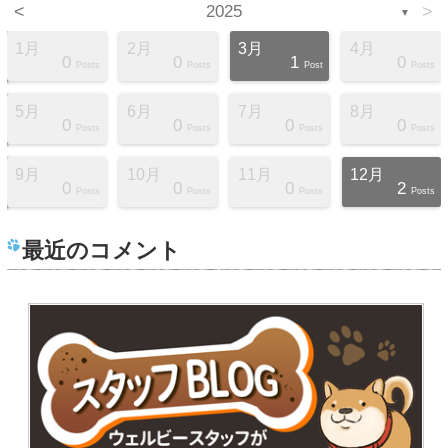
<
2025
>
▼
1月
2月
3月
4月
0
0
1
0
s
s
s
s
s
s
s
s
t
Posts
Posts
Post
Posts
5月
6月
7月
8月
0
0
0
0
s
s
s
s
s
s
s
t
t
Posts
Posts
Posts
Posts
9月
10月
11月
12月
0
0
0
2
s
s
s
s
s
s
s
s
t
Posts
Posts
Posts
Posts
最近のコメント