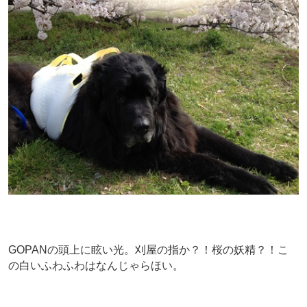
GOPANの頭上に眩い光。刈屋の指か？！桜の妖精？！こ
の白いふわふわはなんじゃらほい。