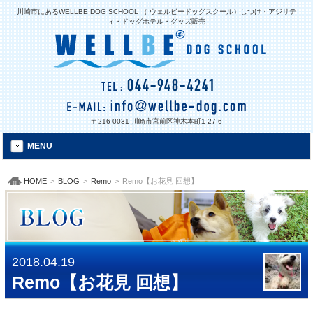
川崎市にあるWELLBE DOG SCHOOL （ ウェルビードッグスクール）しつけ・アジリテ
ィ・ドッグホテル・グッズ販売
〒216-0031 川崎市宮前区神木本町1-27-6
MENU
HOME
>
BLOG
>
Remo
>
Remo【お花見 回想】
2018.04.19
Remo【お花見 回想】