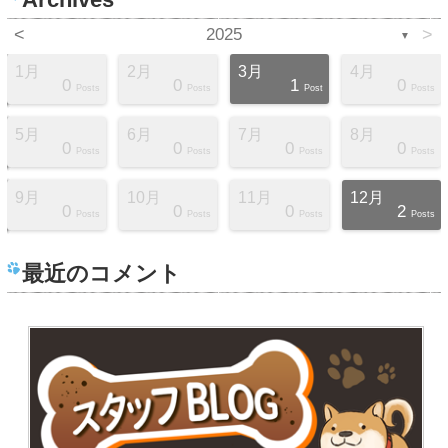
<
2025
>
▼
1月
2月
3月
4月
0
0
1
0
s
s
s
s
s
s
s
s
t
Posts
Posts
Post
Posts
5月
6月
7月
8月
0
0
0
0
s
s
s
s
s
s
s
t
t
Posts
Posts
Posts
Posts
9月
10月
11月
12月
0
0
0
2
s
s
s
s
s
s
s
s
t
Posts
Posts
Posts
Posts
最近のコメント