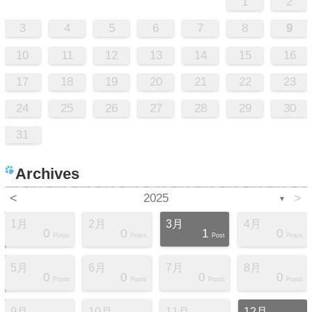
1
2
3
4
5
6
7
8
9
10
11
12
13
14
15
16
17
18
19
20
21
22
23
24
25
26
27
28
29
30
31
Archives
<
2025
>
▼
1月
2月
3月
4月
0
0
1
0
s
s
s
s
s
s
s
s
t
Posts
Posts
Post
Posts
5月
6月
7月
8月
0
0
0
0
s
s
s
s
s
s
s
t
t
Posts
Posts
Posts
Posts
9月
10月
11月
12月