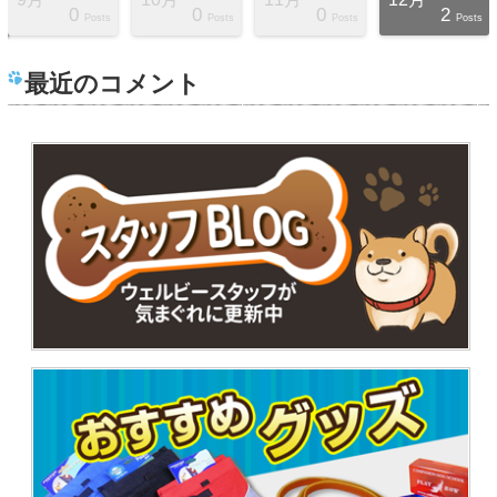
0
0
0
2
s
s
s
s
s
s
s
s
t
Posts
Posts
Posts
Posts
最近のコメント