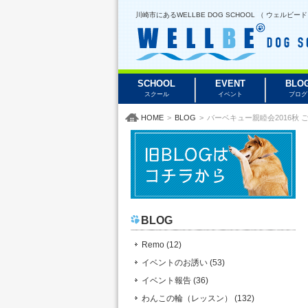
川崎市にあるWELLBE DOG SCHOOL （ ウェ
SCHOOL
EVENT
BLO
スクール
イベント
ブログ
HOME
>
BLOG
>
バーベキュー親睦会2016秋 
BLOG
Remo (12)
イベントのお誘い (53)
イベント報告 (36)
わんこの輪（レッスン） (132)