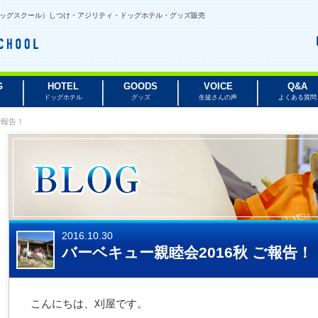
ルビードッグスクール）しつけ・アジリティ・ドッグホテル・グッズ販売
G
HOTEL
GOODS
VOICE
Q&A
ドッグホテル
グッズ
生徒さんの声
よくある質問
ご報告！
2016.10.30
バーベキュー親睦会2016秋 ご報告！
こんにちは、刈屋です。