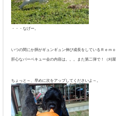
・・・なげー。
いつの間にか胴がギュンギュン伸び成長をしているＲｅｍｏ
肝心なバーベキュー会の内容は。。。また第二弾で！（刈屋
ちょっと～、早めに次をアップしてくださいよ～。