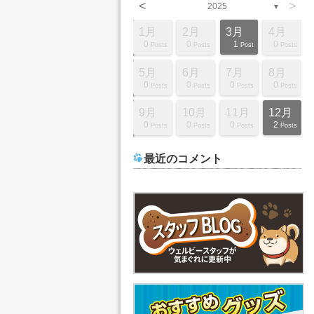
<
>
2025
▼
2月
2月
2月
2月
2月
2月
2月
2月
2月
3月
3月
3月
3月
3月
3月
3月
3月
3月
4月
4月
4月
4月
4月
4月
4月
4月
4月
1月
2月
3月
4月
2
2
0
0
0
7
4
6
0
0
0
2
0
0
8
5
9
0
10
0
0
0
0
6
4
0
1
0
0
1
0
Posts
Posts
Posts
Posts
Posts
Posts
Posts
Posts
Posts
Posts
Posts
Posts
Posts
Posts
Posts
Posts
Posts
Posts
Posts
Posts
Posts
Posts
Posts
Posts
Posts
Posts
Post
Posts
Posts
Post
Posts
6月
6月
6月
6月
6月
6月
6月
6月
6月
7月
7月
7月
7月
7月
7月
7月
7月
7月
8月
8月
8月
8月
8月
8月
8月
8月
8月
5月
6月
7月
8月
0
0
0
0
0
3
5
4
0
0
0
0
3
4
8
0
1
1
12
0
0
0
4
3
7
1
1
0
0
0
0
Posts
Posts
Posts
Posts
Posts
Posts
Posts
Posts
Posts
Posts
Posts
Posts
Posts
Posts
Posts
Posts
Post
Post
Posts
Posts
Posts
Posts
Posts
Posts
Posts
Post
Post
Posts
Posts
Posts
Posts
10月
10月
10月
10月
10月
10月
10月
10月
10月
11月
11月
11月
11月
11月
11月
11月
11月
11月
12月
12月
12月
12月
12月
12月
12月
12月
12月
9月
10月
11月
12月
0
3
0
0
6
5
8
1
1
11
0
0
0
0
7
3
1
1
10
2
2
2
2
2
8
7
1
0
0
0
2
Posts
Posts
Posts
Posts
Posts
Posts
Posts
Post
Post
Posts
Posts
Posts
Posts
Posts
Posts
Posts
Post
Post
Posts
Posts
Posts
Posts
Posts
Posts
Posts
Posts
Post
Posts
Posts
Posts
Posts
最近のコメント